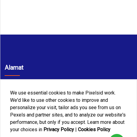
Alamat
JL. Sarbini III No. 76 A RT. 04 RW. 06 Kel Makasar Kec.
Makasar Jakarta Timur
We use essential cookies to make Pixelsid work.
Telp/WA
We'd like to use other cookies to improve and
personalize your visit, tailor ads you see from us on
+6282188883085
Pexels and partner sites, and to analyze our website's
Email
performance, but only if you accept. Learn more about
your choices in
Privacy Policy
|
Cookies Policy
jusevatransmedia@gmail.com