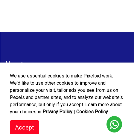
Alamat
We use essential cookies to make Pixelsid work.
JL. Sarbini III No. 76 A RT. 04 RW. 06 Kel Makasar Kec.
We'd like to use other cookies to improve and
Makasar Jakarta Timur
personalize your visit, tailor ads you see from us on
Telp/WA
Pexels and partner sites, and to analyze our website's
performance, but only if you accept. Learn more about
+6282188883085
your choices in
Privacy Policy
|
Cookies Policy
Email
Accept
jusevatransmedia@gmail.com