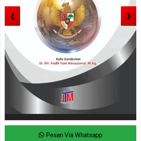
❮
❯
Pesan Via Whatsapp